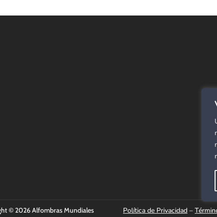
E
Alf
SPC
Cor
Rev
Alf
Pan
Már
Cau
ght © 2026 Alfombras Mundiales
Política de Privacidad
–
Términ