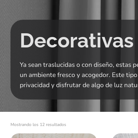
Decorativas
Ya sean traslucidas o con diseño, estas 
un ambiente fresco y acogedor. Este tipo 
privacidad y disfrutar de algo de luz natu
Ordenado
Mostrando los 12 resultados
por