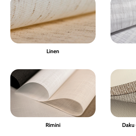
los
últimos
Linen
Rimini
Daku 