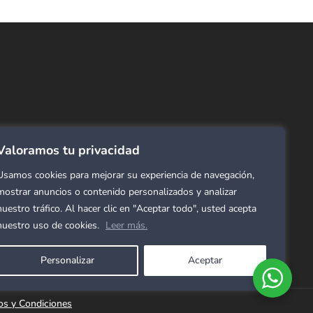
ncuentra lo que buscas…
ombras de Área
 Click
tinas y Rollers
Valoramos tu privacidad
estimientos para pared
ombras Residenciales
Usamos cookies para mejorar su experiencia de navegación,
mostrar anuncios o contenido personalizados y analizar
eles decorativos para pared
nuestro tráfico. Al hacer clic en "Aceptar todo", usted acepta
mol Flex
nuestro uso de cookies.
Leer más.
cho para gimnasio
Personalizar
Aceptar
os y Condiciones