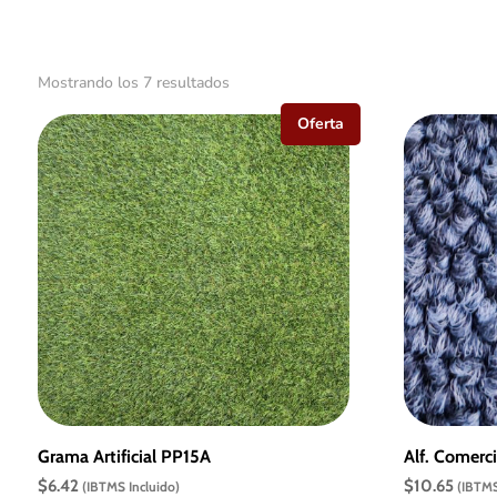
Ordenado
Mostrando los 7 resultados
por
Oferta
los
últimos
Grama Artificial PP15A
Alf. Comerc
$
6.42
$
10.65
(IBTMS Incluido)
(IBTMS