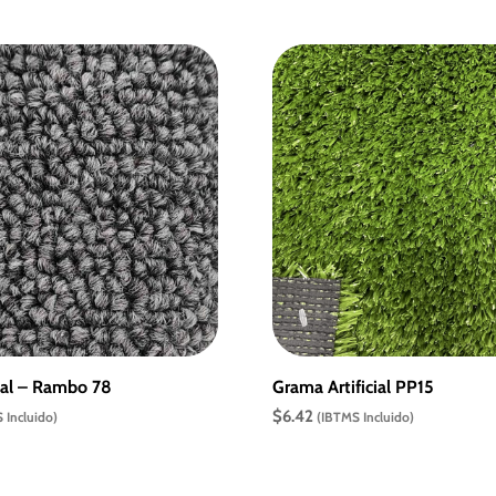
ial – Rambo 78
Grama Artificial PP15
$
6.42
 Incluido)
(IBTMS Incluido)