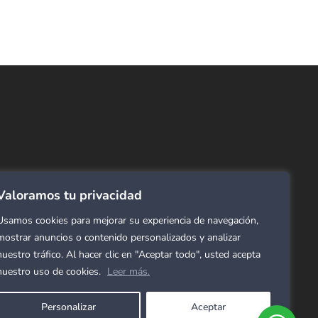
ncuentra lo que buscas…
ombras de Área
 Click
tinas y Rollers
Valoramos tu privacidad
estimientos para pared
ombras Residenciales
Usamos cookies para mejorar su experiencia de navegación,
eles decorativos para pared
mostrar anuncios o contenido personalizados y analizar
nuestro tráfico. Al hacer clic en "Aceptar todo", usted acepta
mol Flex
nuestro uso de cookies.
Leer más.
cho para gimnasio
Personalizar
Aceptar