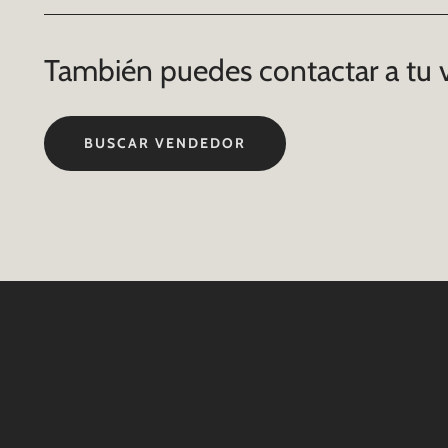
También puedes contactar a tu 
BUSCAR VENDEDOR
Contáctanos
WHATSAPP
+(507) 6896 6868
CORREO