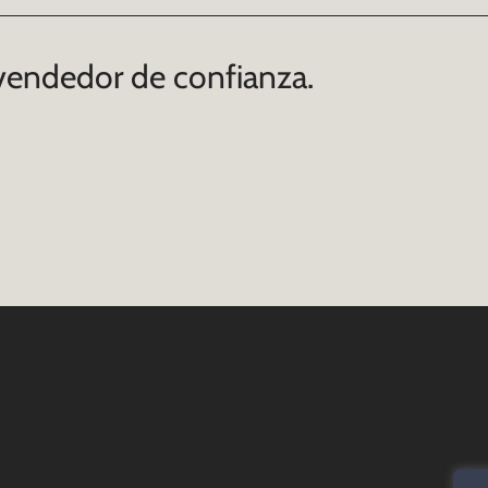
vendedor de confianza.
E
Alf
SPC
Cor