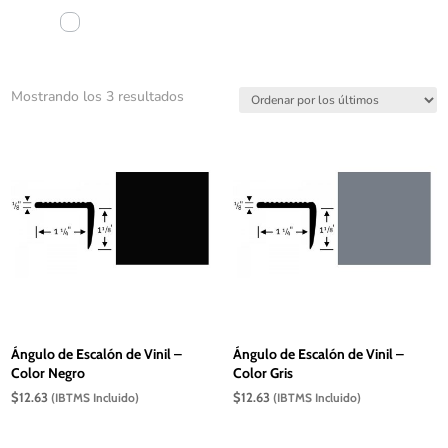
Ordenado
Mostrando los 3 resultados
por
los
últimos
Ángulo de Escalón de Vinil –
Ángulo de Escalón de Vinil –
Color Negro
Color Gris
$
12.63
$
12.63
(IBTMS Incluido)
(IBTMS Incluido)