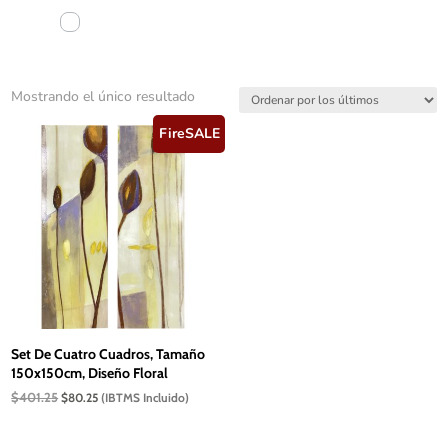
Mostrando el único resultado
FireSALE
Set De Cuatro Cuadros, Tamaño
150x150cm, Diseño Floral
El
El
$
401.25
$
80.25
(IBTMS Incluido)
precio
precio
original
actual
era:
es: