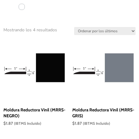
Ordenado
Mostrando los 4 resultados
por
los
últimos
Moldura Reductora Vinil (MRRS-
Moldura Reductora Vinil (MRRS-
NEGRO)
GRIS)
$
1.87
$
1.87
(IBTMS Incluido)
(IBTMS Incluido)