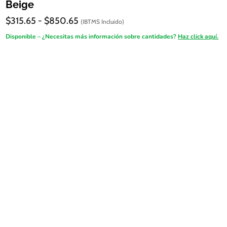
Beige
Rango
$
315.65
-
$
850.65
(IBTMS Incluido)
de
Disponible – ¿Necesitas más información sobre cantidades?
Haz click aquí.
precios:
desde
$315.65
hasta
$850.65