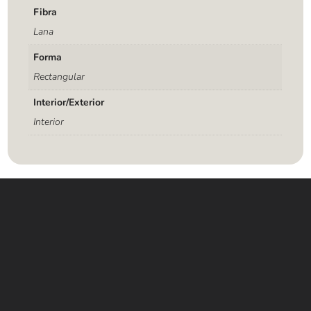
Fibra
Lana
Forma
Rectangular
Interior/Exterior
Interior
Contáctanos
WHATSAPP
+(507) 6896 6868
CORREO
Info@amundiales.net