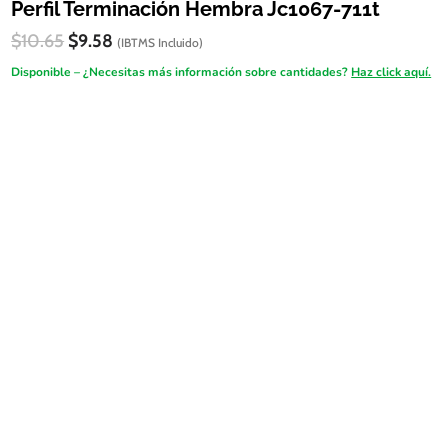
Perfil Terminación Hembra Jc1067-711t
El
El
$
10.65
$
9.58
(IBTMS Incluido)
precio
precio
Disponible – ¿Necesitas más información sobre cantidades?
Haz click aquí.
original
actual
era:
es:
$10.65.
$9.58.