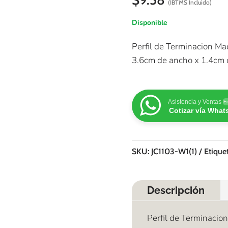
(IBTMS Incluido)
Disponible
Perfil de Terminacion M
3.6cm de ancho x 1.4cm 
Asistencia y Ventas
En
Cotizar vía Wha
SKU:
JC1103-W1(1)
Etique
Descripción
Perfil de Terminaci