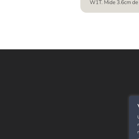
W1T. Mide 3.6cm de 
E
Alf
SPC
Cor
Rev
Alf
Pan
Már