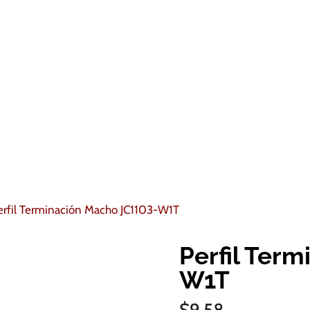
erfil Terminación Macho JC1103-W1T
Perfil Ter
W1T
$
9.58