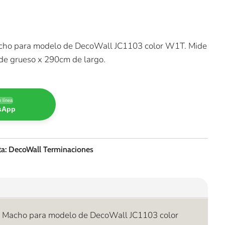
acho para modelo de DecoWall JC1103 color W1T. Mide
de grueso x 290cm de largo.
 línea
tsApp
ta:
DecoWall Terminaciones
on Macho para modelo de DecoWall JC1103 color