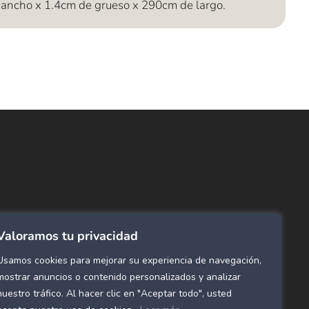
ancho x 1.4cm de grueso x 290cm de largo.
ncuentra lo que buscas…
ombras de Área
 Click
tinas y Rollers
Valoramos tu privacidad
estimientos para pared
ombras Residenciales
Usamos cookies para mejorar su experiencia de navegación,
eles decorativos para pared
mostrar anuncios o contenido personalizados y analizar
nuestro tráfico. Al hacer clic en "Aceptar todo", usted
mol Flex