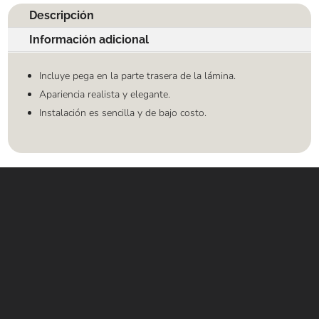
Descripción
Información adicional
Incluye pega en la parte trasera de la lámina.
Apariencia realista y elegante.
Instalación es sencilla y de bajo costo.
Contáctanos
WHATSAPP
+(507) 6896 6868
CORREO
Info@amundiales.net
→ Conviértete en vendedor afiliado
aquí.