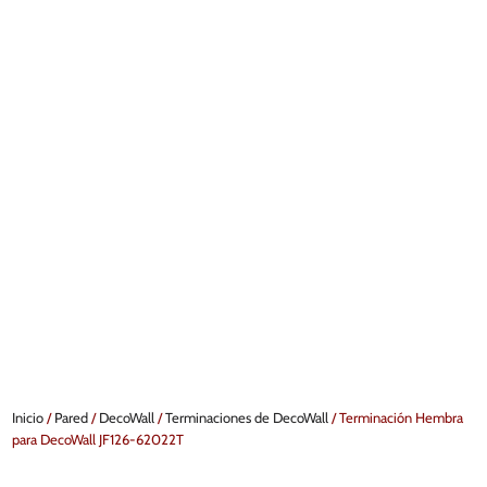
Inicio
/
Pared
/
DecoWall
/
Terminaciones de DecoWall
/ Terminación Hembra
para DecoWall JF126-62022T