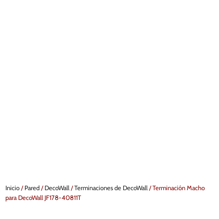
Inicio
/
Pared
/
DecoWall
/
Terminaciones de DecoWall
/ Terminación Macho
para DecoWall JF178-40811T