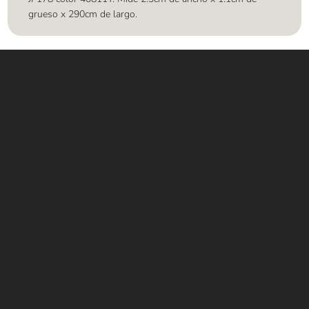
grueso x 290cm de largo.
Contáctanos
WHATSAPP
+(507) 6896 6868
CORREO
Info@amundiales.net
→ Conviértete en vendedor afiliado
aquí.
→ Busca tu vendedor de confianza
aquí.
Encuentra lo que buscas…
Alfombras de Área