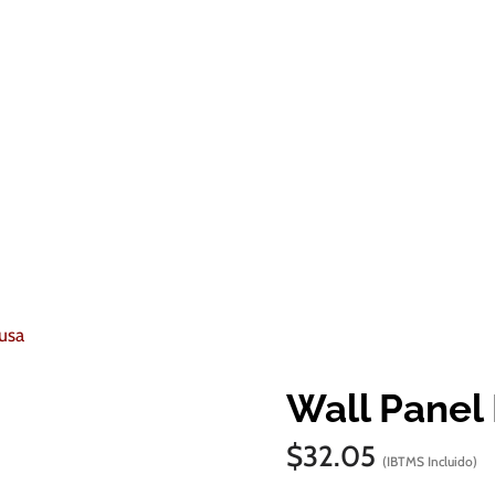
usa
Wall Panel
Oferta
$
32.05
(IBTMS Incluido)