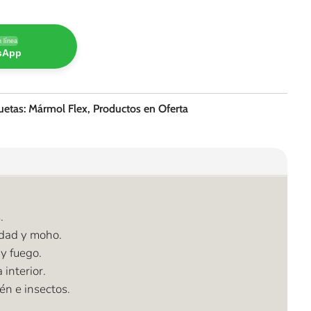
 línea
tsApp
uetas:
Mármol Flex
,
Productos en Oferta
.
dad y moho.
 y fuego.
interior.
én e insectos.