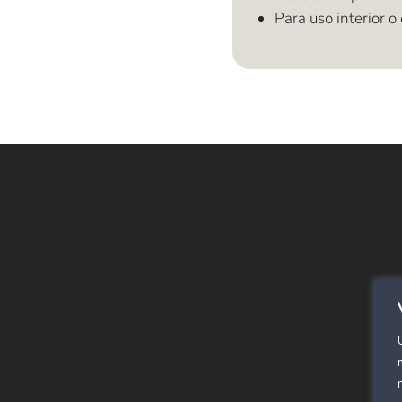
Para uso interior o 
E
Alf
SPC
Cor
Rev
Alf
Pan
Már