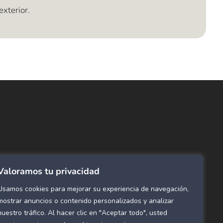
exterior.
ncuentra lo que buscas…
ombras de Área
 Click
tinas y Rollers
Valoramos tu privacidad
estimientos para pared
ombras Residenciales
Usamos cookies para mejorar su experiencia de navegación,
eles decorativos para pared
mostrar anuncios o contenido personalizados y analizar
nuestro tráfico. Al hacer clic en "Aceptar todo", usted
mol Flex