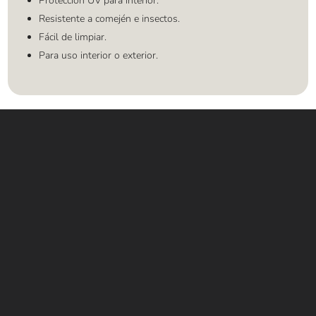
Protección UV para interior.
Resistente a comején e insectos.
Fácil de limpiar.
Para uso interior o exterior.
Contáctanos
WHATSAPP
+(507) 6896 6868
CORREO
Info@amundiales.net
→ Conviértete en vendedor afiliado
aquí.
→ Busca tu vendedor de confianza
aquí.