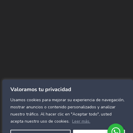
CORREO
Info@amundiales.net
→ Conviértete en vendedor afiliado
aquí.
→ Busca tu vendedor de confianza
aquí.
Encuentra lo que buscas…
Alfombras de Área
SPC Click
Cortinas y Rollers
Revestimientos para pared
Valoramos tu privacidad
Alfombras Residenciales
Usamos cookies para mejorar su experiencia de navegación,
Paneles decorativos para pared
Mármol Flex
mostrar anuncios o contenido personalizados y analizar
Caucho para gimnasio
nuestro tráfico. Al hacer clic en "Aceptar todo", usted
acepta nuestro uso de cookies.
Leer más.