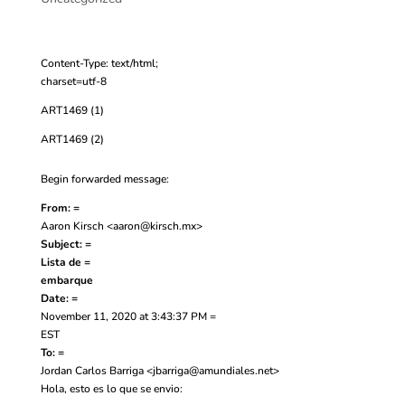
Content-Type: text/html;
charset=utf-8
ART1469 (1)
ART1469 (2)
Begin forwarded message:
From: =
Aaron Kirsch <
aaron@kirsch.mx
>
Subject: =
Lista de =
embarque
Date: =
November 11, 2020 at 3:43:37 PM =
EST
To: =
Jordan Carlos Barriga <
jbarriga@amundiales.net
>
Hola, esto es lo que se envio: