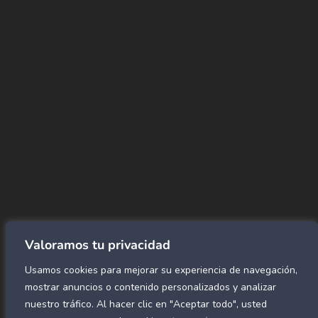
+(507) 6896 6868
CORREO
Info@amundiales.net
→ Conviértete en vendedor afiliado
aquí.
→ Busca tu vendedor de confianza
aquí.
Encuentra lo que buscas…
Alfombras de Área
SPC Click
Cortinas y Rollers
Revestimientos para pared
Valoramos tu privacidad
Alfombras Residenciales
Usamos cookies para mejorar su experiencia de navegación,
Paneles decorativos para pared
Mármol Flex
mostrar anuncios o contenido personalizados y analizar
Caucho para gimnasio
nuestro tráfico. Al hacer clic en "Aceptar todo", usted