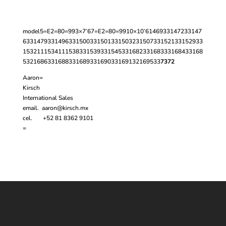
model
5=E2=80=993×7’6
7=E2=80=9910×10’6
1469
3
3
1472
3
3
147
6
3
3
1479
3
3
1496
3
3
1500
3
3
1501
3
3
1503
2
3
1507
3
3
1521
3
3
1529
3
3
1532
1
1
1534
1
1
1538
3
3
1539
3
3
1545
3
3
1682
3
3
1683
3
3
1684
3
3
168
5
3
2
1686
3
3
1688
3
3
1689
3
3
1690
3
3
1691
3
2
1695
3
3
73
72
Aaron=
Kirsch
International Sales
email.
aaron@kirsch.mx
cel. +52 81 8362 9101
=
Contáctanos
WHATSAPP