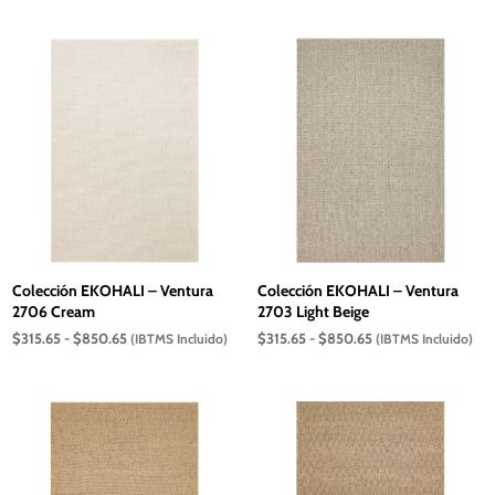
precios:
precios:
desde
desde
$315.65
$315.65
hasta
hasta
$850.65
$850.65
Colección EKOHALI – Ventura
Colección EKOHALI – Ventura
2706 Cream
2703 Light Beige
Rango
Rango
$
315.65
-
$
850.65
$
315.65
-
$
850.65
(IBTMS Incluido)
(IBTMS Incluido)
de
de
precios:
precios:
desde
desde
$315.65
$315.65
hasta
hasta
$850.65
$850.65