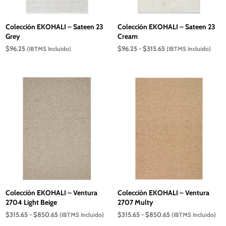
Colección EKOHALI – Sateen 23
Colección EKOHALI – Sateen 23
Grey
Cream
Rango
$
96.25
$
96.25
-
$
315.65
(IBTMS Incluido)
(IBTMS Incluido)
de
precios:
desde
$96.25
hasta
$315.65
Colección EKOHALI – Ventura
Colección EKOHALI – Ventura
2704 Light Beige
2707 Multy
Rango
Rango
$
315.65
-
$
850.65
$
315.65
-
$
850.65
(IBTMS Incluido)
(IBTMS Incluido)
de
de