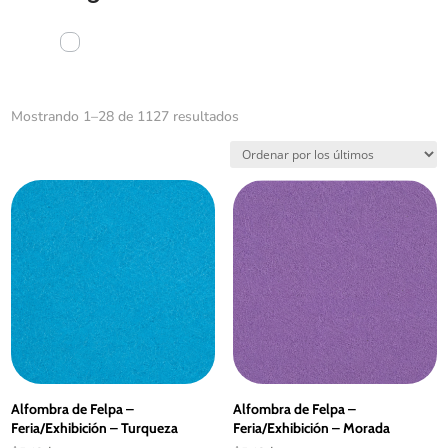
Ordenado
Mostrando 1–28 de 1127 resultados
por
los
últimos
Alfombra de Felpa –
Alfombra de Felpa –
Feria/Exhibición – Turqueza
Feria/Exhibición – Morada