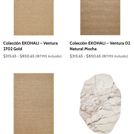
Colección EKOHALI – Ventura
Colección EKOHALI – Ventura 02
2702 Gold
Natural Mocha
Rango
Rango
$
315.65
-
$
850.65
$
315.65
-
$
850.65
(IBTMS Incluido)
(IBTMS Incluido)
de
de
precios:
precios:
desde
desde
$315.65
$315.65
hasta
hasta
$850.65
$850.65