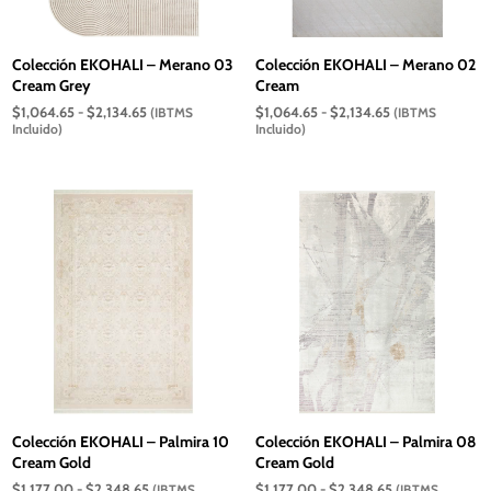
Colección EKOHALI – Merano 03
Colección EKOHALI – Merano 02
Cream Grey
Cream
Rango
Rango
$
1,064.65
-
$
2,134.65
$
1,064.65
-
$
2,134.65
(IBTMS
(IBTMS
de
de
Incluido)
Incluido)
precios:
precios:
desde
desde
$1,064.65
$1,064.65
hasta
hasta
$2,134.65
$2,134.65
Colección EKOHALI – Palmira 10
Colección EKOHALI – Palmira 08
Cream Gold
Cream Gold
Rango
Rango
$
1,177.00
-
$
2,348.65
$
1,177.00
-
$
2,348.65
(IBTMS
(IBTMS