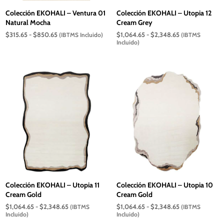
Colección EKOHALI – Ventura 01
Colección EKOHALI – Utopia 12
Natural Mocha
Cream Grey
Rango
Rango
$
315.65
-
$
850.65
$
1,064.65
-
$
2,348.65
(IBTMS Incluido)
(IBTMS
de
de
Incluido)
precios:
precios:
desde
desde
$315.65
$1,064.65
hasta
hasta
$850.65
$2,348.65
Colección EKOHALI – Utopia 11
Colección EKOHALI – Utopia 10
Cream Gold
Cream Gold
Rango
Rango
$
1,064.65
-
$
2,348.65
$
1,064.65
-
$
2,348.65
(IBTMS
(IBTMS
de
de
Incluido)
Incluido)
precios:
precios: