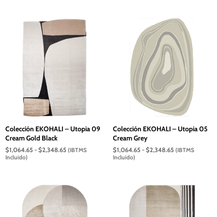
desde
desde
$1,064.65
$1,064.65
hasta
hasta
$2,348.65
$2,348.65
Colección EKOHALI – Utopia 09
Colección EKOHALI – Utopia 05
Cream Gold Black
Cream Grey
Rango
Rango
$
1,064.65
-
$
2,348.65
$
1,064.65
-
$
2,348.65
(IBTMS
(IBTMS
de
de
Incluido)
Incluido)
precios:
precios:
desde
desde
$1,064.65
$1,064.65
hasta
hasta
$2,348.65
$2,348.65