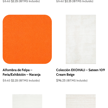
El
El
El
El
$
5.62
$
5.62
$
2.25
(IBTMS Incluido)
$
2.25
(IBTMS Incluido)
precio
precio
precio
precio
original
actual
original
actual
era:
es:
era:
es:
$5.62.
$2.25.
$5.62.
$2.25.
Alfombra de Felpa –
Colección EKOHALI – Sateen 109
Feria/Exhibición – Naranja
Cream Beige
El
El
$
5.62
$
96.25
$
2.25
(IBTMS Incluido)
(IBTMS Incluido)
precio
precio
original
actual
era:
es:
$5.62.
$2.25.