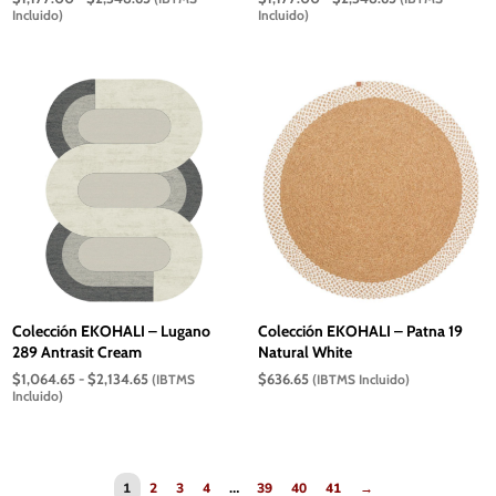
de
de
Incluido)
Incluido)
precios:
precios:
desde
desde
$1,177.00
$1,177.00
hasta
hasta
$2,348.65
$2,348.65
Colección EKOHALI – Lugano
Colección EKOHALI – Patna 19
289 Antrasit Cream
Natural White
Rango
$
1,064.65
-
$
2,134.65
$
636.65
(IBTMS
(IBTMS Incluido)
de
Incluido)
precios:
desde
$1,064.65
hasta
$2,134.65
1
2
3
4
…
39
40
41
→