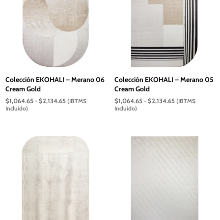
Colección EKOHALI – Merano 06
Colección EKOHALI – Merano 05
Cream Gold
Cream Gold
Rango
Rango
$
1,064.65
-
$
2,134.65
$
1,064.65
-
$
2,134.65
(IBTMS
(IBTMS
de
de
Incluido)
Incluido)
precios:
precios:
desde
desde
$1,064.65
$1,064.65
hasta
hasta
$2,134.65
$2,134.65