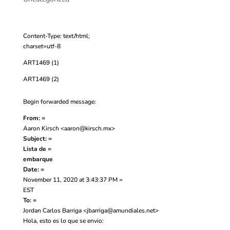
Content-Type: text/html;
charset=utf-8
ART1469 (1)
ART1469 (2)
Begin forwarded message:
From: =
Aaron Kirsch <
aaron@kirsch.mx
>
Subject: =
Lista de =
embarque
Date: =
November 11, 2020 at 3:43:37 PM =
EST
To: =
Jordan Carlos Barriga <
jbarriga@amundiales.net
>
Hola, esto es lo que se envio: