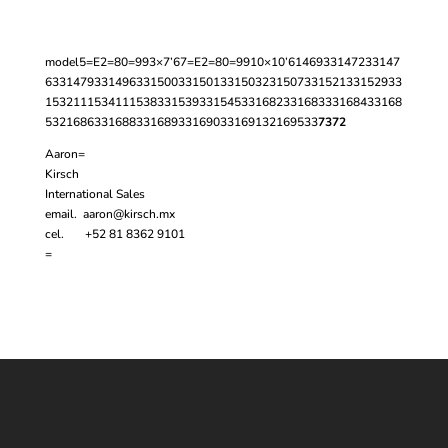
model
5=E2=80=993×7’6
7=E2=80=9910×10’6
1469
3
3
1472
3
3
147
6
3
3
1479
3
3
1496
3
3
1500
3
3
1501
3
3
1503
2
3
1507
3
3
1521
3
3
1529
3
3
1532
1
1
1534
1
1
1538
3
3
1539
3
3
1545
3
3
1682
3
3
1683
3
3
1684
3
3
168
5
3
2
1686
3
3
1688
3
3
1689
3
3
1690
3
3
1691
3
2
1695
3
3
73
72
Aaron=
Kirsch
International Sales
email.
aaron@kirsch.mx
cel. +52 81 8362 9101
=
Contáctanos
WHATSAPP