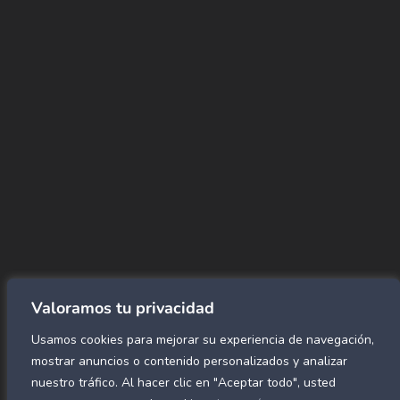
+(507) 6896 6868
CORREO
Info@amundiales.net
→ Conviértete en vendedor afiliado
aquí.
→ Busca tu vendedor de confianza
aquí.
Encuentra lo que buscas…
Alfombras de Área
SPC Click
Cortinas y Rollers
Revestimientos para pared
Valoramos tu privacidad
Alfombras Residenciales
Usamos cookies para mejorar su experiencia de navegación,
Paneles decorativos para pared
Mármol Flex
mostrar anuncios o contenido personalizados y analizar
Caucho para gimnasio
nuestro tráfico. Al hacer clic en "Aceptar todo", usted