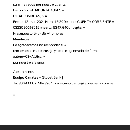
suministrados por nuestro cliente:
Razon Social:IMPORTADORES =
DE ALFOMBRAS, S.A.
Fecha: 12-mar-2021Hora: 12:20Destino: CUENTA CORRIENTE =
0323010096219Importe: $347.64Concepto: =
Presupuesto S47436 Alfombras =
Mundiales
Le agradecemos no responder al =
remitente de este mensaje ya que es generado de forma
autom=C3=A1tica, =
por nuestro sistema.
Atentamente,
Equipo Canales
– Global Bank | =
Tel.800-0006 / 236-3964 |
servicioalcliente@globalbank.com.pa
=