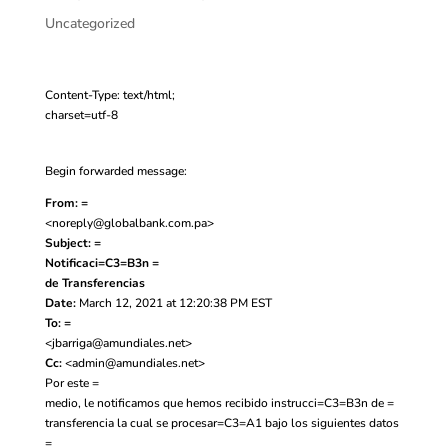
Uncategorized
Content-Type: text/html;
charset=utf-8
Begin forwarded message:
From: =
<
noreply@globalbank.com.pa
>
Subject: =
Notificaci=C3=B3n =
de Transferencias
Date:
March 12, 2021 at 12:20:38 PM EST
To: =
<
jbarriga@amundiales.net
>
Cc:
<
admin@amundiales.net
>
Por este =
medio, le notificamos que hemos recibido instrucci=C3=B3n de =
transferencia la cual se procesar=C3=A1 bajo los siguientes datos
=