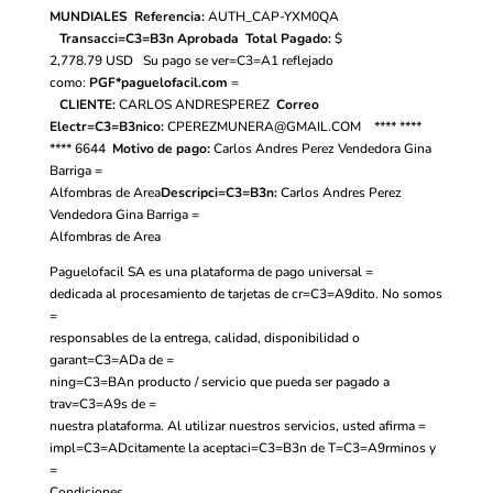
MUNDIALES
Referencia:
AUTH_CAP-YXM0QA
Transacci=C3=B3n Aprobada
Total Pagado:
$
2,778.79
USD
Su pago se ver=C3=A1 reflejado
como:
PGF*paguelofacil.com
=
CLIENTE:
CARLOS ANDRESPEREZ
Correo
Electr=C3=B3nico:
CPEREZMUNERA@GMAIL.COM
**** ****
**** 6644
Motivo de pago:
Carlos Andres Perez Vendedora Gina
Barriga =
Alfombras de Area
Descripci=C3=B3n:
Carlos Andres Perez
Vendedora Gina Barriga =
Alfombras de Area
Paguelofacil SA es una plataforma de pago universal =
dedicada al procesamiento de tarjetas de cr=C3=A9dito. No somos
=
responsables de la entrega, calidad, disponibilidad o
garant=C3=ADa de =
ning=C3=BAn producto / servicio que pueda ser pagado a
trav=C3=A9s de =
nuestra plataforma. Al utilizar nuestros servicios, usted afirma =
impl=C3=ADcitamente la aceptaci=C3=B3n de
T=C3=A9rminos y
=
Condiciones.