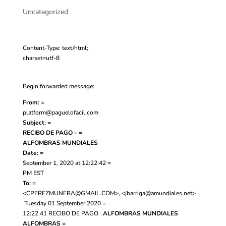
Uncategorized
Content-Type: text/html;
charset=utf-8
Begin forwarded message:
From: =
platform@paguelofacil.com
Subject: =
RECIBO DE PAGO – =
ALFOMBRAS MUNDIALES
Date: =
September 1, 2020 at 12:22:42 =
PM EST
To: =
<
CPEREZMUNERA@GMAIL.COM
>, <
jbarriga@amundiales.net
>
Tuesday 01 September 2020 =
12:22.41
RECIBO DE PAGO
ALFOMBRAS MUNDIALES
ALFOMBRAS =