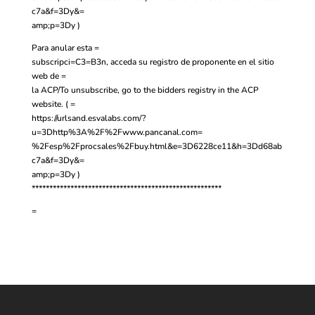
c7a&f=3Dy&=
amp;p=3Dy )
Para anular esta =
subscripci=C3=B3n, acceda su registro de proponente en el sitio
web de =
la ACP/To unsubscribe, go to the bidders registry in the ACP
website. ( =
https://urlsand.esvalabs.com/?
u=3Dhttp%3A%2F%2Fwww.pancanal.com=
%2Fesp%2Fprocsales%2Fbuy.html&e=3D6228ce11&h=3Dd68ab
c7a&f=3Dy&=
amp;p=3Dy )
******************************************************
=
Contáctanos