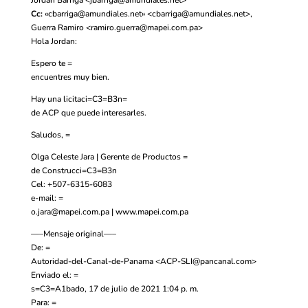
Cc:
«
cbarriga@amundiales.net
» <
cbarriga@amundiales.net
>,
Guerra Ramiro <
ramiro.guerra@mapei.com.pa
>
Hola Jordan:
Espero te =
encuentres muy bien.
Hay una licitaci=C3=B3n=
de ACP que puede interesarles.
Saludos, =
Olga Celeste Jara | Gerente de Productos =
de Construcci=C3=B3n
Cel: +507-6315-6083
e-mail: =
o.jara@mapei.com.pa
| www.mapei.com.pa
—–Mensaje original—–
De: =
Autoridad-del-Canal-de-Panama <
ACP-SLI@pancanal.com
>
Enviado el: =
s=C3=A1bado, 17 de julio de 2021 1:04 p. m.
Para: =