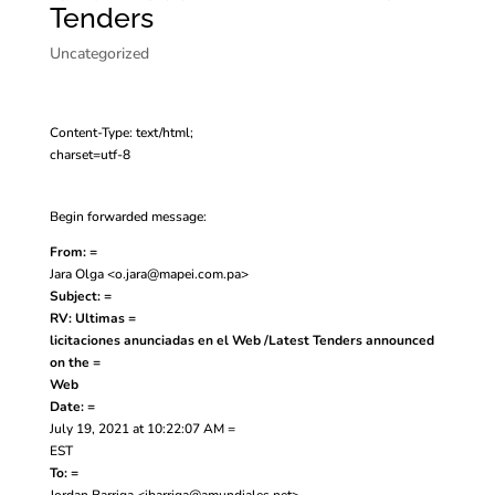
Tenders
Uncategorized
Content-Type: text/html;
charset=utf-8
Begin forwarded message:
From: =
Jara Olga <
o.jara@mapei.com.pa
>
Subject: =
RV: Ultimas =
licitaciones anunciadas en el Web /Latest Tenders announced
on the =
Web
Date: =
July 19, 2021 at 10:22:07 AM =
EST
To: =
Jordan Barriga <
jbarriga@amundiales.net
>