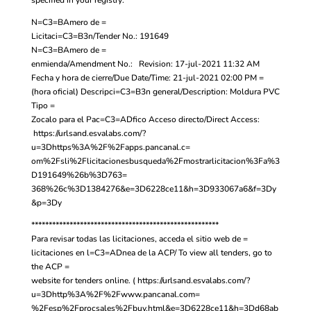
N=C3=BAmero de =
Licitaci=C3=B3n/Tender No.: 191649
N=C3=BAmero de =
enmienda/Amendment No.: Revision: 17-jul-2021 11:32 AM
Fecha y hora de cierre/Due Date/Time: 21-jul-2021 02:00 PM =
(hora oficial) Descripci=C3=B3n general/Description: Moldura PVC
Tipo =
Zocalo para el Pac=C3=ADfico Acceso directo/Direct Access:
https://urlsand.esvalabs.com/?
u=3Dhttps%3A%2F%2Fapps.pancanal.c=
om%2Fsli%2Flicitacionesbusqueda%2Fmostrarlicitacion%3Fa%3
D191649%26b%3D763=
368%26c%3D1384276&e=3D6228ce11&h=3D933067a6&f=3Dy
&p=3Dy
******************************************************
Para revisar todas las licitaciones, acceda el sitio web de =
licitaciones en l=C3=ADnea de la ACP/ To view all tenders, go to
the ACP =
website for tenders online. ( https://urlsand.esvalabs.com/?
u=3Dhttp%3A%2F%2Fwww.pancanal.com=
%2Fesp%2Fprocsales%2Fbuy.html&e=3D6228ce11&h=3Dd68ab