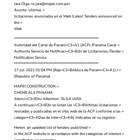
Jara Olga <
o.jara@mapei.com.pa
>
Asunto: Ultimas =
licitaciones anunciadas en el Web /Latest Tenders announced on
the =
Web
******************************************************
Autoridad del Canal de Panam=C3=A1 (ACP) /Panama Canal =
Authority Servicio de Notificaci=C3=B3n de Licitaciones /Tender =
Notification Service
******************************************************
17-jul-2021 01:04 PM (Rep=C3=BAblica de Panam=C3=A1) / =
(Republic of Panama)
MAPEI CONSTRUCTION =
CHEMICALS PANAMA
Atenci=C3=B3n/ Attention: OLGA JARA
A continuaci=C3=B3n se listan las =C3=BAltimas licitaciones =
revisadas y publicadas en el sitio web de la ACP conforme a las =
categor=C3=ADas de inter=C3=A9s indicadas en su registro:
Herein, an updated list of tenders published =
in the ACP website in accordance with the categories of interest =
specified in your registry: