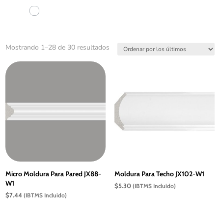
Ordenado
Mostrando 1–28 de 30 resultados
por
los
últimos
Micro Moldura Para Pared JX88-
Moldura Para Techo JX102-W1
W1
$
5.30
(IBTMS Incluido)
$
7.44
(IBTMS Incluido)