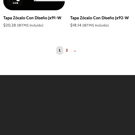
Tapa Zócalo Con Diseño Jx91-W
Tapa Zócalo Con Diseño Jx92-W
$
20.28
$
18.14
(IBTMS Incluido)
(IBTMS Incluido)
1
2
→
Contáctanos
WHATSAPP
+(507) 6896 6868
CORREO
Info@amundiales.net
→ Conviértete en vendedor afiliado
aquí.