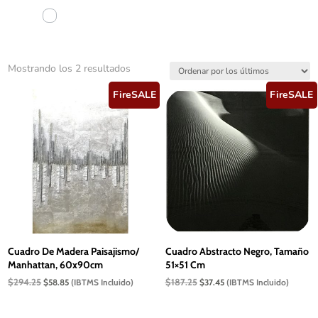
Ordenado
Mostrando los 2 resultados
por
FireSALE
FireSALE
los
últimos
Cuadro De Madera Paisajismo/
Cuadro Abstracto Negro, Tamaño
Manhattan, 60x90cm
51×51 Cm
El
El
El
El
$
294.25
$
187.25
$
58.85
(IBTMS Incluido)
$
37.45
(IBTMS Incluido)
precio
precio
precio
precio
original
actual
original
actual
era:
es:
era:
es: