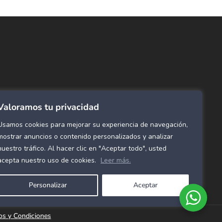
ncuentra lo que buscas…
ombras de Área
 Click
tinas y Rollers
Valoramos tu privacidad
estimientos para pared
ombras Residenciales
Usamos cookies para mejorar su experiencia de navegación,
eles decorativos para pared
mostrar anuncios o contenido personalizados y analizar
nuestro tráfico. Al hacer clic en "Aceptar todo", usted
mol Flex
acepta nuestro uso de cookies.
Leer más.
cho para gimnasio
Personalizar
Aceptar
os y Condiciones