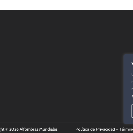
E
Alf
SPC
Cor
Rev
Alf
Pan
Már
Cau
ght © 2026 Alfombras Mundiales
Política de Privacidad
–
Términ