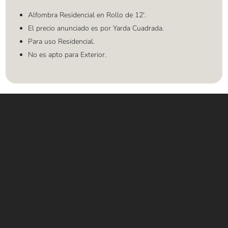
Alfombra Residencial en Rollo de 12'.
El precio anunciado es por Yarda Cuadrada.
Para uso Residencial.
No es apto para Exterior.
Contáctanos
WHATSAPP
+(507) 6896 6868
CORREO
Info@amundiales.net
→ Conviértete en vendedor afiliado
aquí.
→ Busca tu vendedor de confianza
aquí.