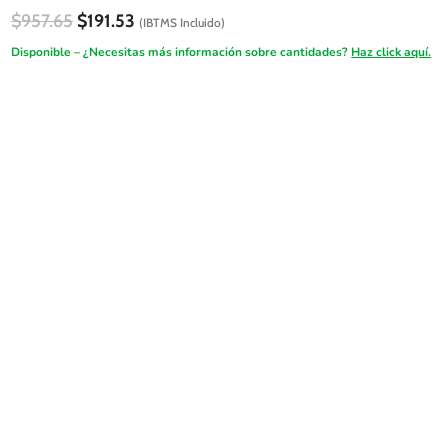
El
El
$
957.65
$
191.53
(IBTMS Incluido)
precio
precio
Disponible – ¿Necesitas más información sobre cantidades?
Haz click aquí.
original
actual
era:
es:
FireSALE
$957.65.
$191.53.