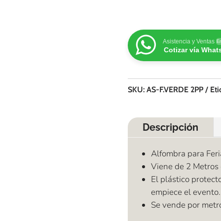
Asistencia y Ventas
En
Cotizar vía Wha
SKU:
AS-F.VERDE 2PP
Eti
Descripción
Alfombra para Feria
Viene de 2 Metros
El plástico protect
empiece el evento.
Se vende por metr