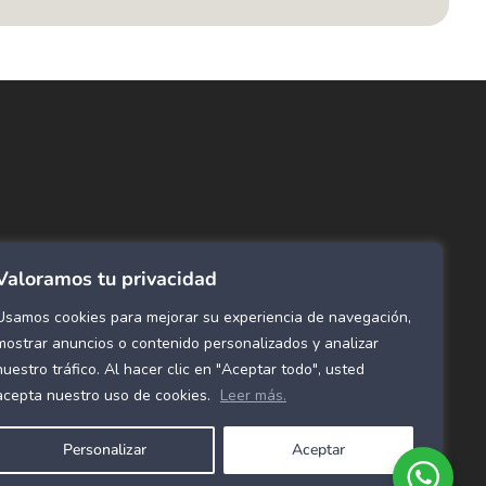
ncuentra lo que buscas…
ombras de Área
 Click
tinas y Rollers
Valoramos tu privacidad
estimientos para pared
ombras Residenciales
Usamos cookies para mejorar su experiencia de navegación,
eles decorativos para pared
mostrar anuncios o contenido personalizados y analizar
nuestro tráfico. Al hacer clic en "Aceptar todo", usted
mol Flex
acepta nuestro uso de cookies.
Leer más.
cho para gimnasio
Personalizar
Aceptar