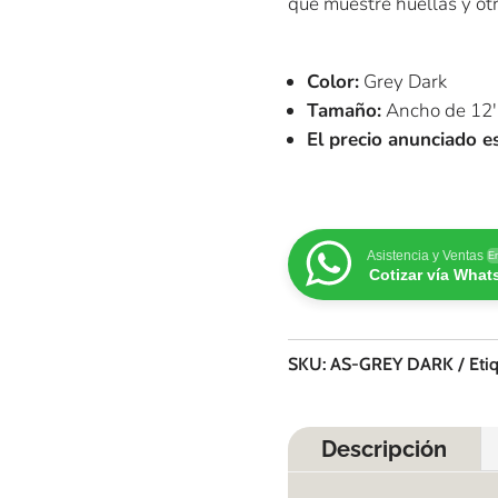
que muestre huellas y ot
Color:
Grey Dark
Tamaño:
Ancho de 12′ 
El precio anunciado 
Asistencia y Ventas
En
Cotizar vía Wha
SKU:
AS-GREY DARK
Eti
Descripción