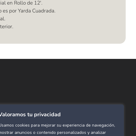
al en Rollo de 12'.
o es por Yarda Cuadrada.
al.
erior.
ncuentra lo que buscas…
ombras de Área
 Click
tinas y Rollers
Valoramos tu privacidad
estimientos para pared
ombras Residenciales
Usamos cookies para mejorar su experiencia de navegación,
eles decorativos para pared
mostrar anuncios o contenido personalizados y analizar