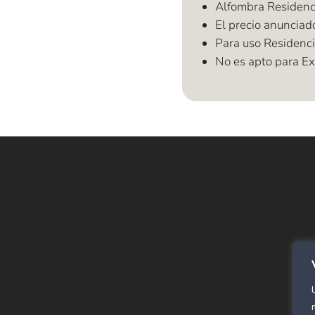
Alfombra Residenci
El precio anunciad
Para uso Residenci
No es apto para Ext
E
Alf
SPC
Cor
Rev
Alf
Pan