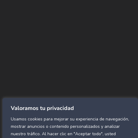
+(507) 6896 6868
CORREO
Info@amundiales.net
→ Conviértete en vendedor afiliado
aquí.
→ Busca tu vendedor de confianza
aquí.
Encuentra lo que buscas…
Alfombras de Área
SPC Click
Cortinas y Rollers
Revestimientos para pared
Valoramos tu privacidad
Alfombras Residenciales
Usamos cookies para mejorar su experiencia de navegación,
Paneles decorativos para pared
Mármol Flex
mostrar anuncios o contenido personalizados y analizar
Caucho para gimnasio
nuestro tráfico. Al hacer clic en "Aceptar todo", usted