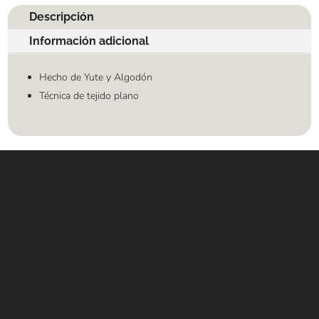
Descripción
Información adicional
Hecho de Yute y Algodón
Técnica de tejido plano
Contáctanos
WHATSAPP
+(507) 6896 6868
CORREO
Info@amundiales.net
→ Conviértete en vendedor afiliado
aquí.
→ Busca tu vendedor de confianza
aquí.