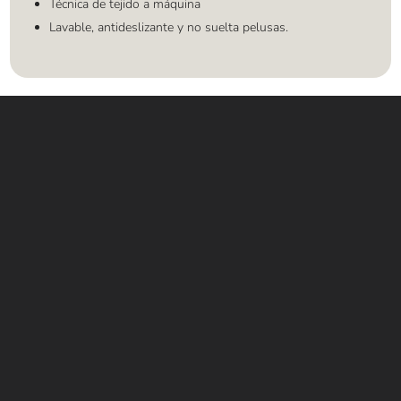
Técnica de tejido a máquina
Lavable, antideslizante y no suelta pelusas.
Contáctanos
WHATSAPP
+(507) 6896 6868
CORREO
Info@amundiales.net
→ Conviértete en vendedor afiliado
aquí.
→ Busca tu vendedor de confianza
aquí.
Encuentra lo que buscas…