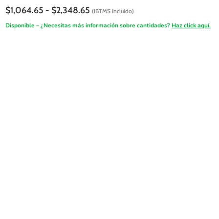
Rango
$
1,064.65
-
$
2,348.65
(IBTMS Incluido)
de
Disponible – ¿Necesitas más información sobre cantidades?
Haz click aquí.
precios:
desde
$1,064.65
hasta
$2,348.65