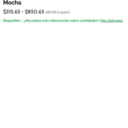
Mocha
Rango
$
315.65
-
$
850.65
(IBTMS Incluido)
de
Disponible – ¿Necesitas más información sobre cantidades?
Haz click aquí.
precios:
desde
$315.65
hasta
$850.65