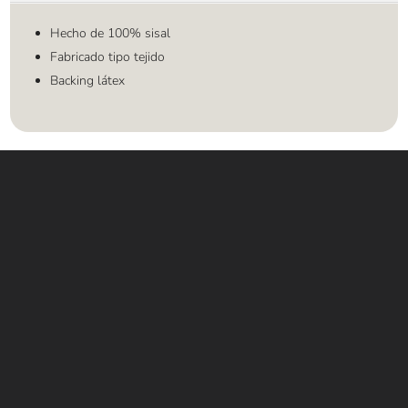
Hecho de 100% sisal
Fabricado tipo tejido
Backing látex
Contáctanos
WHATSAPP
+(507) 6896 6868
CORREO
Info@amundiales.net
→ Conviértete en vendedor afiliado
aquí.
→ Busca tu vendedor de confianza
aquí.