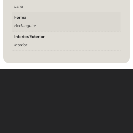
Lana
Forma
Rectangular
Interior/Exterior
Interior
Contáctanos
WHATSAPP
+(507) 6896 6868
CORREO
Info@amundiales.net
→ Conviértete en vendedor afiliado
aquí.