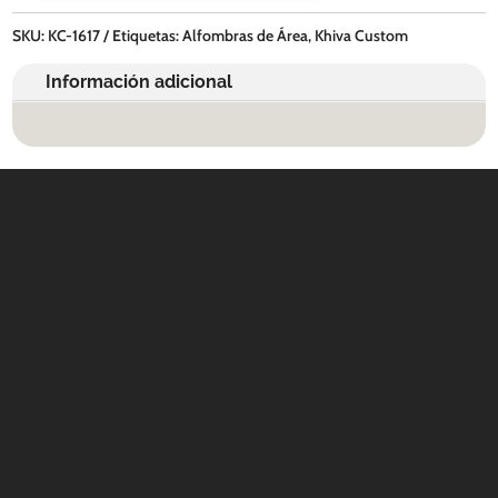
SKU:
KC-1617
Etiquetas:
Alfombras de Área
,
Khiva Custom
Información adicional
Contáctanos
WHATSAPP
+(507) 6896 6868
CORREO
Info@amundiales.net
→ Conviértete en vendedor afiliado
aquí.
→ Busca tu vendedor de confianza
aquí.