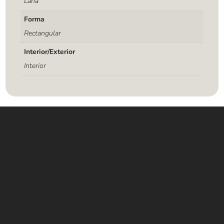
Lana
Forma
Rectangular
Interior/Exterior
Interior
Contáctanos
WHATSAPP
+(507) 6896 6868
CORREO
Info@amundiales.net
→ Conviértete en vendedor afiliado
aquí.
→ Busca tu vendedor de confianza
aquí.