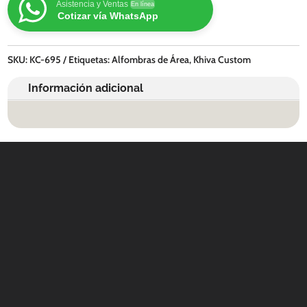
Asistencia y Ventas
En línea
Cotizar vía WhatsApp
SKU:
KC-695
Etiquetas:
Alfombras de Área
,
Khiva Custom
Información adicional
Contáctanos
WHATSAPP
+(507) 6896 6868
CORREO
Info@amundiales.net
→ Conviértete en vendedor afiliado
aquí.
→ Busca tu vendedor de confianza
aquí.