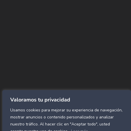
+(507) 6896 6868
CORREO
Info@amundiales.net
→ Conviértete en vendedor afiliado
aquí.
→ Busca tu vendedor de confianza
aquí.
Encuentra lo que buscas…
Alfombras de Área
SPC Click
Cortinas y Rollers
Revestimientos para pared
Valoramos tu privacidad
Alfombras Residenciales
Usamos cookies para mejorar su experiencia de navegación,
Paneles decorativos para pared
Mármol Flex
mostrar anuncios o contenido personalizados y analizar
Caucho para gimnasio
nuestro tráfico. Al hacer clic en "Aceptar todo", usted