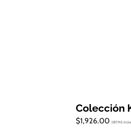
Colección 
$
1,926.00
(IBTMS Inclu