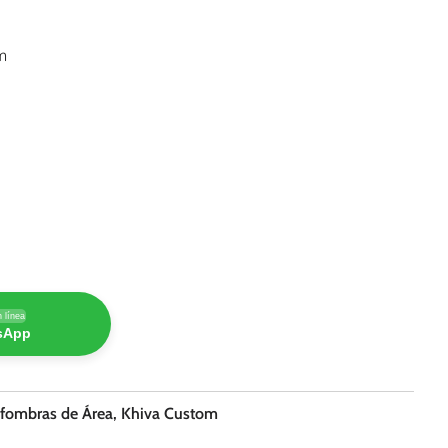
m
 línea
tsApp
lfombras de Área
,
Khiva Custom