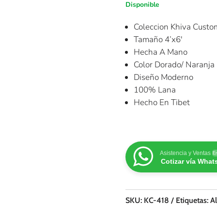
Disponible
Coleccion Khiva Custo
Tamaño 4’x6′
Hecha A Mano
Color Dorado/ Naranja
Diseño Moderno
100% Lana
Hecho En Tibet
Asistencia y Ventas
En
Cotizar vía Wha
SKU:
KC-418
Etiquetas:
A