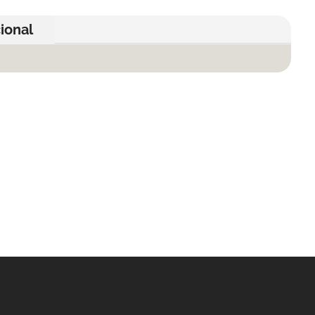
ional
ncuentra lo que buscas…