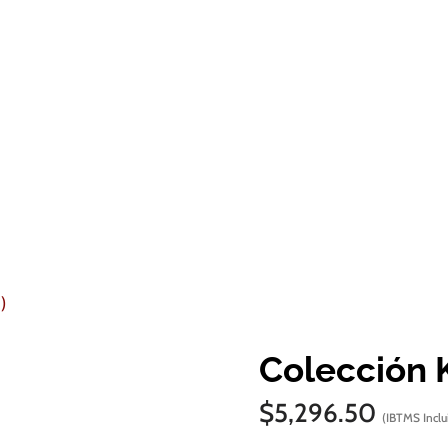
)
Colección 
$
5,296.50
(IBTMS Inclu