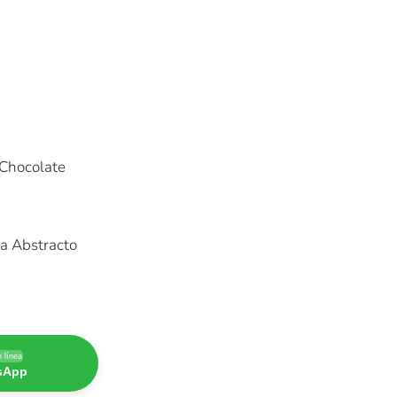
 Chocolate
ra Abstracto
 línea
tsApp