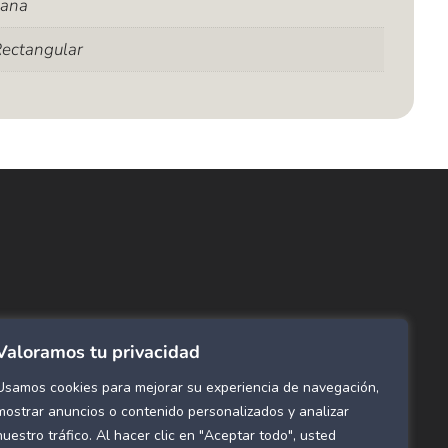
Lana
ectangular
ncuentra lo que buscas…
ombras de Área
 Click
tinas y Rollers
Valoramos tu privacidad
estimientos para pared
ombras Residenciales
Usamos cookies para mejorar su experiencia de navegación,
mostrar anuncios o contenido personalizados y analizar
eles decorativos para pared
nuestro tráfico. Al hacer clic en "Aceptar todo", usted
mol Flex