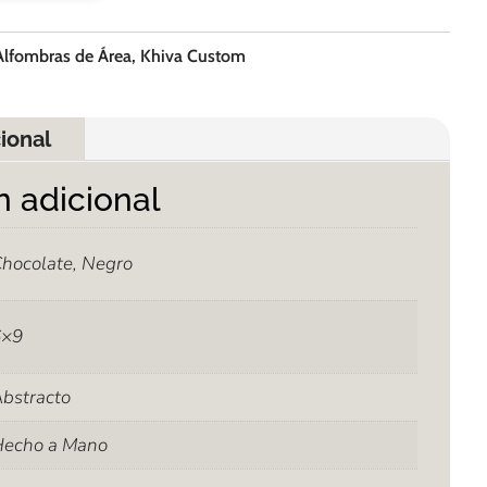
Alfombras de Área
,
Khiva Custom
ional
n adicional
hocolate, Negro
6×9
bstracto
Hecho a Mano