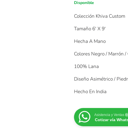
Disponible
Colección Khiva Custom
Tamaño 6′ X 9′
Hecha A Mano
Colores Negro / Marrón /
100% Lana
Diseño Asimétrico / Pied
Hecho En India
Asistencia y Ventas
En
Cotizar vía Wha