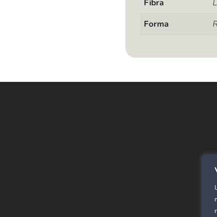
Fibra
Forma
R
E
Alf
SPC
Cor
Rev
Alf
Pan
Már