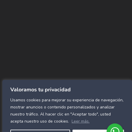
CORREO
Info@amundiales.net
→ Conviértete en vendedor afiliado
aquí.
→ Busca tu vendedor de confianza
aquí.
Encuentra lo que buscas…
Alfombras de Área
SPC Click
Cortinas y Rollers
Revestimientos para pared
Valoramos tu privacidad
Alfombras Residenciales
Usamos cookies para mejorar su experiencia de navegación,
Paneles decorativos para pared
Mármol Flex
mostrar anuncios o contenido personalizados y analizar
Caucho para gimnasio
nuestro tráfico. Al hacer clic en "Aceptar todo", usted
acepta nuestro uso de cookies.
Leer más.