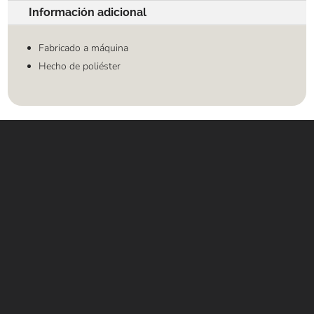
Información adicional
Fabricado a máquina
Hecho de poliéster
Contáctanos
WHATSAPP
+(507) 6896 6868
CORREO
Info@amundiales.net
→ Conviértete en vendedor afiliado
aquí.
→ Busca tu vendedor de confianza
aquí.