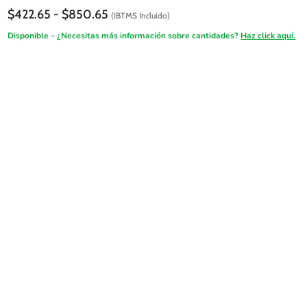
Rango
$
422.65
-
$
850.65
(IBTMS Incluido)
de
Disponible – ¿Necesitas más información sobre cantidades?
Haz click aquí.
precios:
desde
$422.65
hasta
$850.65