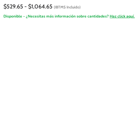
Rango
$
529.65
-
$
1,064.65
(IBTMS Incluido)
de
Disponible – ¿Necesitas más información sobre cantidades?
Haz click aquí.
precios:
desde
$529.65
hasta
$1,064.65