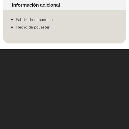
Información adicional
Fabricado a máquina
Hecho de poliéster
Contáctanos
WHATSAPP
+(507) 6896 6868
CORREO
Info@amundiales.net
→ Conviértete en vendedor afiliado
aquí.
→ Busca tu vendedor de confianza
aquí.