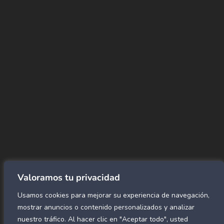
+(507) 6896 6868
CORREO
Info@amundiales.net
→ Conviértete en vendedor afiliado
aquí.
→ Busca tu vendedor de confianza
aquí.
Encuentra lo que buscas…
Alfombras de Área
SPC Click
Cortinas y Rollers
Revestimientos para pared
Valoramos tu privacidad
Alfombras Residenciales
Usamos cookies para mejorar su experiencia de navegación,
Paneles decorativos para pared
Mármol Flex
mostrar anuncios o contenido personalizados y analizar
Caucho para gimnasio
nuestro tráfico. Al hacer clic en "Aceptar todo", usted