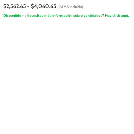
Rango
$
2,562.65
-
$
4,060.65
(IBTMS Incluido)
de
Disponible – ¿Necesitas más información sobre cantidades?
Haz click aquí.
precios:
desde
$2,562.65
hasta
$4,060.65