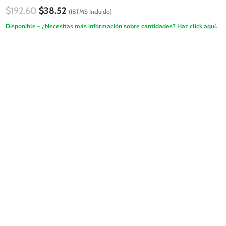
El
El
$
192.60
$
38.52
(IBTMS Incluido)
precio
precio
Disponible – ¿Necesitas más información sobre cantidades?
Haz click aquí.
original
actual
era:
es:
FireSALE
$192.60.
$38.52.