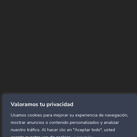
+(507) 6896 6868
CORREO
Info@amundiales.net
→ Conviértete en vendedor afiliado
aquí.
→ Busca tu vendedor de confianza
aquí.
Encuentra lo que buscas…
Alfombras de Área
SPC Click
Cortinas y Rollers
Revestimientos para pared
Valoramos tu privacidad
Alfombras Residenciales
Usamos cookies para mejorar su experiencia de navegación,
Paneles decorativos para pared
Mármol Flex
mostrar anuncios o contenido personalizados y analizar
Caucho para gimnasio
nuestro tráfico. Al hacer clic en "Aceptar todo", usted