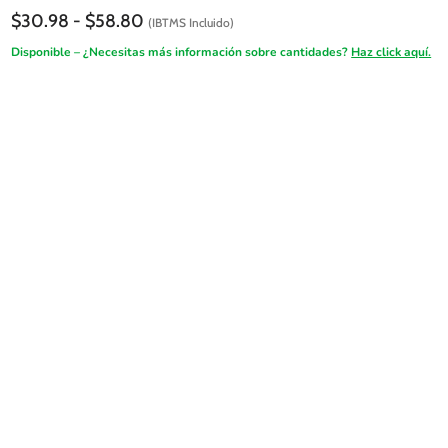
Rango
$
30.98
-
$
58.80
(IBTMS Incluido)
de
Disponible – ¿Necesitas más información sobre cantidades?
Haz click aquí.
precios:
desde
$30.98
hasta
$58.80