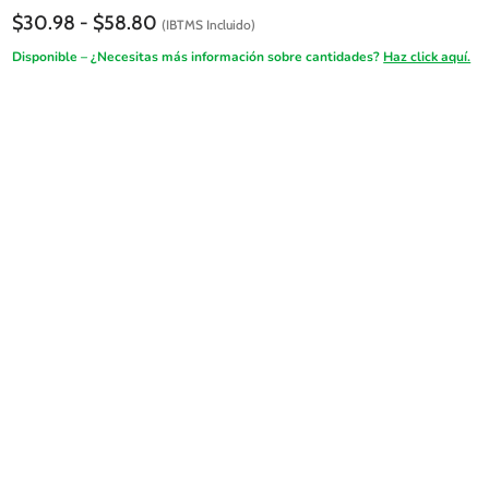
Rango
$
30.98
-
$
58.80
(IBTMS Incluido)
de
Disponible – ¿Necesitas más información sobre cantidades?
Haz click aquí.
precios:
desde
$30.98
hasta
$58.80