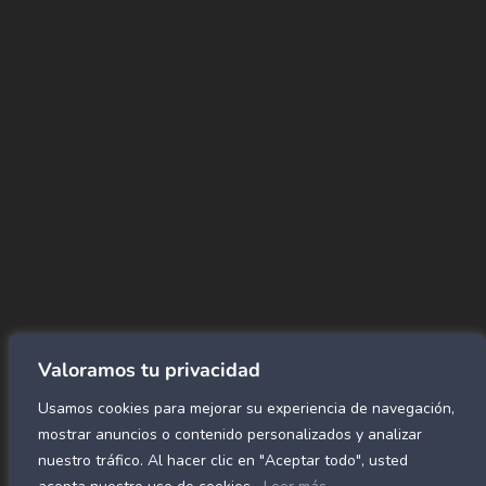
+(507) 6896 6868
CORREO
Info@amundiales.net
→ Conviértete en vendedor afiliado
aquí.
→ Busca tu vendedor de confianza
aquí.
Encuentra lo que buscas…
Alfombras de Área
SPC Click
Cortinas y Rollers
Revestimientos para pared
Valoramos tu privacidad
Alfombras Residenciales
Usamos cookies para mejorar su experiencia de navegación,
Paneles decorativos para pared
Mármol Flex
mostrar anuncios o contenido personalizados y analizar
Caucho para gimnasio
nuestro tráfico. Al hacer clic en "Aceptar todo", usted