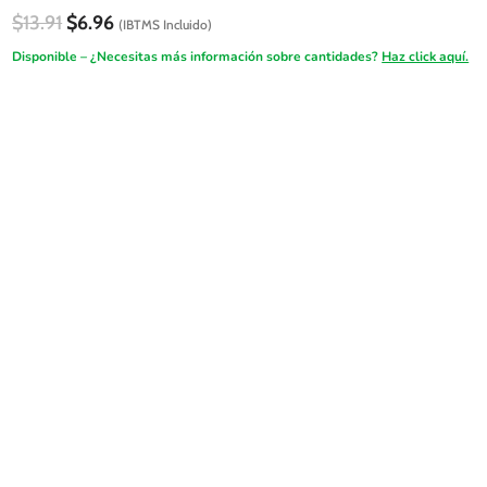
El
El
$
13.91
$
6.96
(IBTMS Incluido)
precio
precio
Disponible – ¿Necesitas más información sobre cantidades?
Haz click aquí.
original
actual
era:
es:
FireSALE
$13.91.
$6.96.