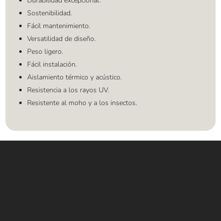
Durabilidad excepcional.
Sostenibilidad.
Fácil mantenimiento.
Versatilidad de diseño.
Peso ligero.
Fácil instalación.
Aislamiento térmico y acústico.
Resistencia a los rayos UV.
Resistente al moho y a los insectos.
Contáctanos
WHATSAPP
+(507) 6896 6868
CORREO
Info@amundiales.net