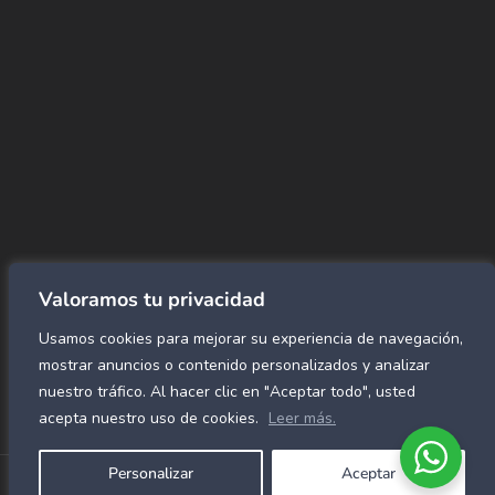
→ Conviértete en vendedor afiliado
aquí.
→ Busca tu vendedor de confianza
aquí.
Encuentra lo que buscas…
Alfombras de Área
SPC Click
Cortinas y Rollers
Revestimientos para pared
Valoramos tu privacidad
Alfombras Residenciales
Usamos cookies para mejorar su experiencia de navegación,
Paneles decorativos para pared
Mármol Flex
mostrar anuncios o contenido personalizados y analizar
Caucho para gimnasio
nuestro tráfico. Al hacer clic en "Aceptar todo", usted
acepta nuestro uso de cookies.
Leer más.
Personalizar
Aceptar
Copyright © 2026 Alfombras Mundiales